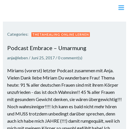
Zum
Inhalt
springen
Categories:
THETAHEALING ONLINE LERNEN
Podcast Embrace – Umarmung
anja@leben
/
Juni 25, 2017
/
0
comment(s)
Miriams (vorerst) letzter Podcast zusammen mit Anja.
Vielen Dank liebe Miriam Du wunderbare Frau! Thema
heute: 91 % aller deutschen Frauen sind mit ihrem Körper
unzufrieden - das ist doch Wahnsinn!! 45 % aller Frauen
mit gesundem Gewicht denken, sie wären übergewichtig!!!
Noch wahnsinniger!!!! Ich kann es bald nicht mehr hören
und MUSS trotzdem unbedingt darüber sprechen, denn
auch ich habe mich JAHRE (!!!) damit rumgequält, weil ich
mich mit meinem Körper so unwohl gefühlt habe! Ich