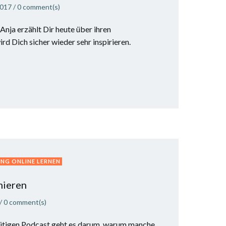
2017
/
0
comment(s)
Anja erzählt Dir heute über ihren
rd Dich sicher wieder sehr inspirieren.
NG ONLINE LERNEN
mieren
/
0
comment(s)
ütigen Podcast geht es darum, warum manche