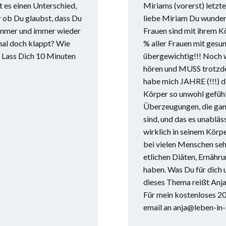
 es einen Unterschied,
Miriams (vorerst) letzt
r ob Du glaubst, dass Du
liebe Miriam Du wunder
immer und immer wieder
Frauen sind mit ihrem K
mal doch klappt? Wie
% aller Frauen mit ges
 Lass Dich 10 Minuten
übergewichtig!!! Noch w
hören und MUSS trotzde
habe mich JAHRE (!!!) d
Körper so unwohl gefühl
Überzeugungen, die ganz
sind, und das es unabläss
wirklich in seinem Körpe
bei vielen Menschen sehr
etlichen Diäten, Ernähr
haben. Was Du für dich 
dieses Thema reißt Anja 
Für mein kostenloses 20
email an anja@leben-in-