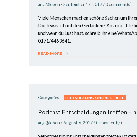
anja@leben
/
September 17, 2017
/
0
comment(s)
Viele Menschen machen schöne Sachen um Ihren 
Doch was ist mit den Gedanken? Anja möchte he
und wenn du Lust hast, schreib ihr eine WhatsA
0171/4463641.
READ MORE
Categories:
THETAHEALING ONLINE LERNEN
Podcast Entscheidungen treffen – a
anja@leben
/
August 6, 2017
/
0
comment(s)
Selbstbestimmt Entscheidungen treffen ist gef