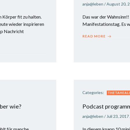
anja@leben
/
August 20, 
Körper fit zu halten.
Das war der Wahnsinn!! 
ute wieder inspirieren
Manifestationstag. Es wi
pp Nachricht
READ MORE
Categories:
THETAHEALI
ber wie?
Podcast program
anja@leben
/
Juli 23, 2017
ühlt für manche
In diesem knapp 10 min