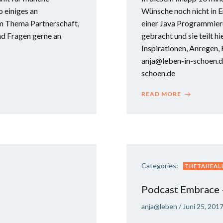
o einiges an
Wünsche noch nicht in E
um Thema Partnerschaft,
einer Java Programmieru
nd Fragen gerne an
gebracht und sie teilt h
Inspirationen, Anregen, F
anja@leben-in-schoen.de
schoen.de
READ MORE
Categories:
THETAHEALI
Podcast Embrace
anja@leben
/
Juni 25, 201