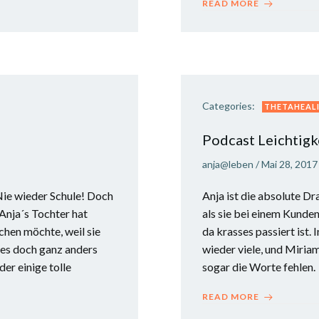
READ MORE
Categories:
THETAHEALI
Podcast Leichtigk
anja@leben
/
Mai 28, 2017
 Nie wieder Schule! Doch
Anja ist die absolute D
Anja´s Tochter hat
als sie bei einem Kunden
chen möchte, weil sie
da krasses passiert ist.
t es doch ganz anders
wieder viele, und Miriam
r einige tolle
sogar die Worte fehlen.
READ MORE