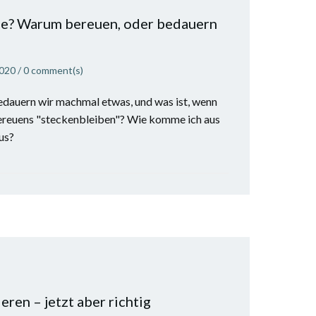
e? Warum bereuen, oder bedauern
2020
/
0
comment(s)
dauern wir machmal etwas, und was ist, wenn
bereuens "steckenbleiben"? Wie komme ich aus
us?
ren – jetzt aber richtig