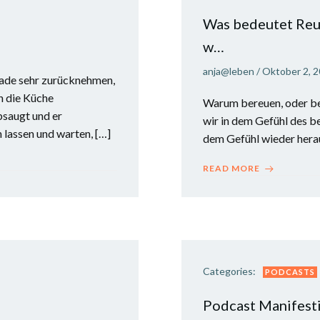
Was bedeutet Reu
w…
anja@leben
/
Oktober 2, 
rade sehr zurücknehmen,
n die Küche
Warum bereuen, oder be
bsaugt und er
wir in dem Gefühl des 
n lassen und warten, […]
dem Gefühl wieder hera
READ MORE
Categories:
PODCASTS
Podcast Manifestie