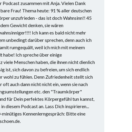
er Podcast zusammen mit Anja. Vielen Dank
bare Frau! Thema heute: 91 % aller deutschen
örper unzufrieden - das ist doch Wahnsinn!! 45
undem Gewicht denken, sie wären
ahnsinniger!!!! Ich kann es bald nicht mehr
m unbedingt darüber sprechen, denn auch ich
amit rumgequält, weil ich mich mit meinem
t habe! Ich spreche über einige
 viele Menschen haben, die ihnen nicht dienlich
ig ist, sich davon zu befreien, um sich endlich
r wohl zu fühlen. Denn Zufriedenheit stellt sich
 oft auch dann nicht nicht ein, wenn sie nach
ungsumstellungen etc. den "Traumkörper"
und für Dein perfektes Körpergefühl tun kannst,
in diesem Podcast an. Lass Dich inspirieren...
-minütiges Kennenlerngespräch: Bitte eine
schoen.de.