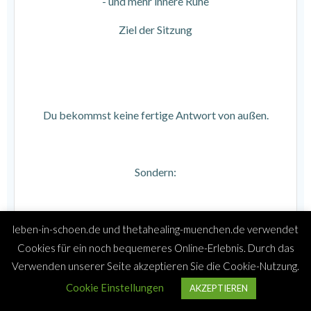
- und mehr innere Ruhe
Ziel der Sitzung
Du bekommst keine fertige Antwort von außen.
Sondern:
leben-in-schoen.de und thetahealing-muenchen.de verwendet
Cookies für ein noch bequemeres Online-Erlebnis. Durch das
ein klareres Verständnis für dich selbst
Verwenden unserer Seite akzeptieren Sie die Cookie-Nutzung.
und eine Richtung, die sich für dich stimmig anfühlt –
Cookie Einstellungen
AKZEPTIEREN