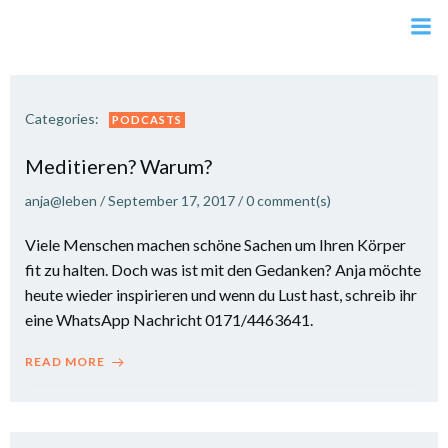
Zum
Inhalt
springen
Categories:
PODCASTS
Meditieren? Warum?
anja@leben
/
September 17, 2017
/
0
comment(s)
Viele Menschen machen schöne Sachen um Ihren Körper
fit zu halten. Doch was ist mit den Gedanken? Anja möchte
heute wieder inspirieren und wenn du Lust hast, schreib ihr
eine WhatsApp Nachricht 0171/4463641.
READ MORE